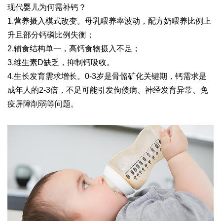
现代婴儿为何需补钙？
1.
营养摄入模式改变。母乳喂养率波动，配方奶喂养比例上
升且部分钙磷比例失衡；
2.
辅食结构单一，高钙食物摄入不足；
3.
维生素
D
缺乏，抑制钙吸收。
4.
生长发育需求增长。
0-3
岁是骨骼矿化关键期，钙需求是
成年人的
2-3
倍，不足可能引发佝偻病、神经发育异常、免
疫屏障削弱等问题。
易舒美