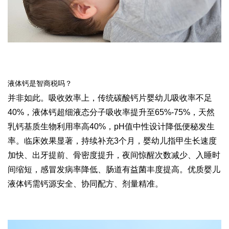
液体钙是智商税吗？
并非如此。吸收效率上，传统碳酸钙片婴幼儿吸收率不足
40%
，液体钙超细液态分子吸收率提升至
65%-75%
，天然
乳钙基质生物利用率高
40%
，
pH
值中性设计降低便秘发生
率。临床效果显著，持续补充
3
个月，婴幼儿指甲生长速度
加快、出牙提前、骨密度提升，夜间惊醒次数减少、入睡时
间缩短，感冒发病率降低、肠道有益菌丰度提高。优质婴儿
液体钙需钙源安全、协同配方、剂量精准。
易舒美