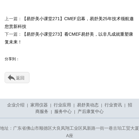
上一篇：
【易舒美小课堂271】CMEF启幕，易舒美25年技术领航邀
您赏新科技
下一篇：
【易舒美小课堂273】看CMEF易舒美，以非凡成就重塑康
复未来！
分享到：
返回
企业介绍
家用仪器
行业应用
易舒美动态
行业资讯
招
|
|
|
|
|
商服务
服务中心
产后康复中心
|
|
地址：广东省佛山市顺德区大良凤翔工业区凤新路一街一巷古珀工贸大厦
A座