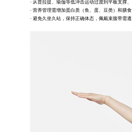
·
从普拉提、瑜伽等低冲击运动过渡到平板支撑、
·
营养管理需增加蛋白质（鱼、蛋、豆类）和膳食
·
避免久坐久站，保持正确体态，佩戴束腹带需遵