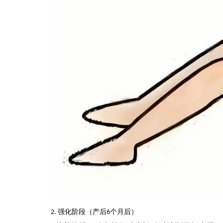
强化阶段（产后
个月后）
2.
6