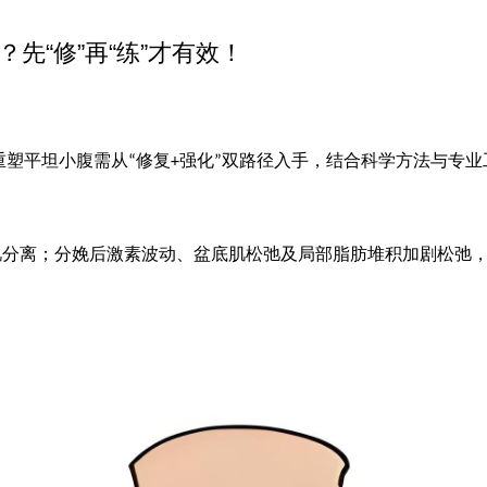
先“修”再“练”才有效！
重塑平坦小腹需从
修复
强化
双路径入手，结合科学方法与专业
“
+
”
肌分离；分娩后激素波动、盆底肌松弛及局部脂肪堆积加剧松弛