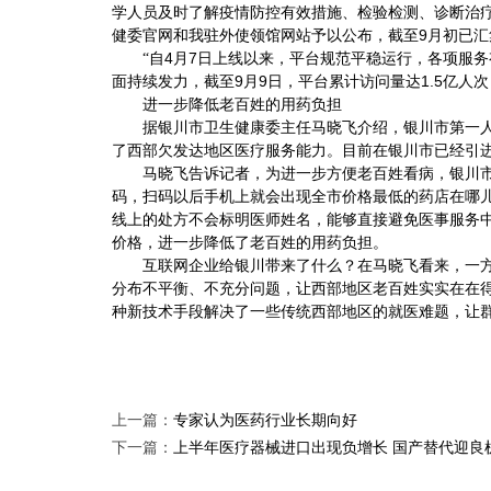
学人员及时了解疫情防控有效措施、检验检测、诊断治
9
健委官网和我驻外使领馆网站予以公布，截至
月初已汇
4
7
“自
月
日上线以来，平台规范平稳运行，各项服务
9
9
1.5
面持续发力，截至
月
日，平台累计访问量达
亿人次
进一步降低老百姓的用药负担
据银川市卫生健康委主任马晓飞介绍，银川市第一人
了西部欠发达地区医疗服务能力。目前在银川市已经引
马晓飞告诉记者，为进一步方便老百姓看病，银川市开
码，扫码以后手机上就会出现全市价格最低的药店在哪
线上的处方不会标明医师姓名，能够直接避免医事服务
价格，进一步降低了老百姓的用药负担。
互联网企业给银川带来了什么？在马晓飞看来，一方面
分布不平衡、不充分问题，让西部地区老百姓实实在在
种新技术手段解决了一些传统西部地区的就医难题，让
上一篇：
专家认为医药行业长期向好
下一篇：
上半年医疗器械进口出现负增长 国产替代迎良