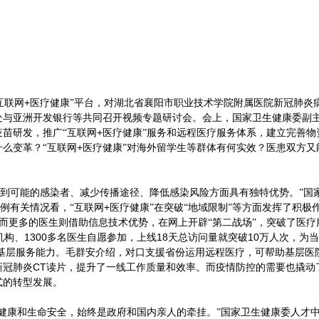
+
互联网
医疗健康”平台，对湖北省襄阳市职业技术学院附属医院新冠肺炎
亚洲开发银行等共同召开视频专题研讨会。会上，国家卫生健康委副主
+
苗研发，推广“互联网
医疗健康”服务和远程医疗服务体系，建立完善物
+
么变革？“互联网
医疗健康”对海外留学生等群体有何实效？医患双方又
找到可能的感染者、减少传播途径、降低感染风险方面具有独特优势。”国
+
例有关情况看，“互联网
医疗健康”在突破“地域限制”等方面发挥了积极
而更多的医生则借助信息技术优势，在网上开辟“第二战场”，突破了医疗
1300
18
10
机构、
多名医生自愿参加，上线
天总访问量就突破
万人次，为当
了基层服务能力。毛群安介绍，对口支援省份运用远程医疗，可帮助基层
CT
新冠肺炎
读片，提升了一线工作质量和效率。而疫情防控的需要也撬动
式的转型发展。
康和生命安全，始终是政府和国内亲人的牵挂。”国家卫生健康委人才中