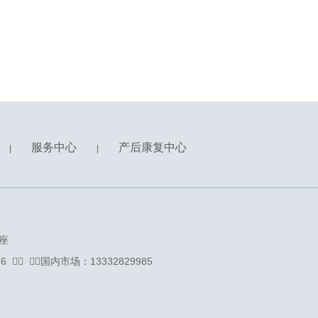
服务中心
产后康复中心
|
|
座
71736 ᅟᅠ ᅟᅠ国内市场：13332829985