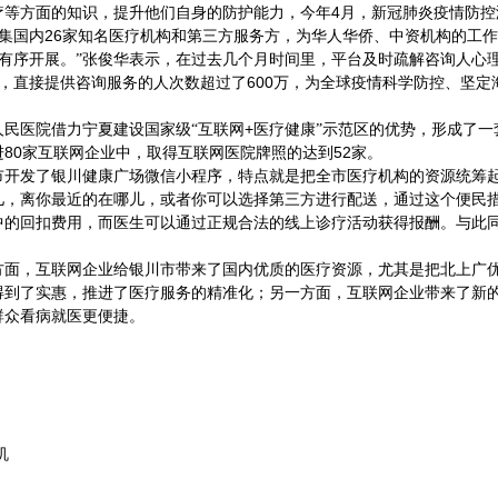
4
疗等方面的知识，提升他们自身的防护能力，今年
月，新冠肺炎疫情防控
26
集国内
家知名医疗机构和第三方服务方，为华人华侨、中资机构的工作
有序开展。”张俊华表示，在过去几个月时间里，平台及时疏解咨询人心
600
，直接提供咨询服务的人次数超过了
万，为全球疫情科学防控、坚定
+
民医院借力宁夏建设国家级“互联网
医疗健康”示范区的优势，形成了一
80
52
进
家互联网企业中，取得互联网医院牌照的达到
家。
发了银川健康广场微信小程序，特点就是把全市医疗机构的资源统筹起
儿，离你最近的在哪儿，或者你可以选择第三方进行配送，通过这个便民措
中的回扣费用，而医生可以通过正规合法的线上诊疗活动获得报酬。与此
，互联网企业给银川市带来了国内优质的医疗资源，尤其是把北上广优
得到了实惠，推进了医疗服务的精准化；另一方面，互联网企业带来了新
群众看病就医更便捷。
机