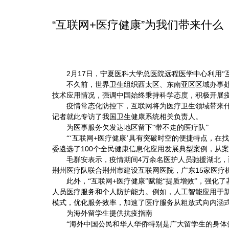
“互联网+医疗健康”为我们带来什么
2
17
月
日，宁夏医科大学总医院远程医学中心利用“
不久前，世界卫生组织西太区、东南亚区区域办事处与
技术应用情况，强调中国始终秉持科学态度，积极开展疫
疫情常态化防控下，互联网将为医疗卫生领域带来什
记者就此专访了我国卫生健康系统相关负责人。
为医事服务欠发达地区留下“带不走的医疗队”
+
“‘互联网
医疗健康’具有突破时空的便捷特点，在
100
委遴选了
个全民健康信息化应用发展典型案例，从案
4
毛群安表示，疫情期间
万余名医护人员驰援湖北，
15
荆州医疗队联合荆州市建设互联网医院，广东
家医疗
+
此外，“互联网
医疗健康”赋能“提质增效”，强化
人员医疗服务和个人防护能力。例如，人工智能应用于
模式，优化服务效率，加速了医疗服务从粗放式向内涵
为海外留学生提供抗疫指南
“海外中国公民和华人华侨特别是广大留学生的身体健