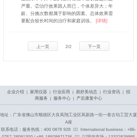
严重。②治疗效果因人而已，个体差异大；年
龄、分娩次数都属于影响的因素。总体效果需
要配合较长时间的治疗和家庭训练。
[详情]
上一页
2/2
下一页
企业介绍
家用仪器
行业应用
易舒美动态
行业资讯
招
|
|
|
|
|
商服务
服务中心
产后康复中心
|
|
地址：广东省佛山市顺德区大良凤翔工业区凤新路一街一巷古珀工贸大厦
A座
联系电话：服务热线：400 0878 928 ᅟᅠ ᅟInternational business：+86-
0757-28091300 / +86-18929971736 ᅟᅠ ᅟᅠ国内市场：13332829985