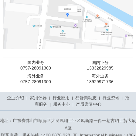
国内业务
国内业务
0757-28091360
13332829985
海外业务
海外业务
0757-28091300
18929971736
企业介绍
家用仪器
行业应用
易舒美动态
行业资讯
招
|
|
|
|
|
商服务
服务中心
产后康复中心
|
|
地址：广东省佛山市顺德区大良凤翔工业区凤新路一街一巷古珀工贸大厦
A座
联系电话：服务热线：400 0878 928 ᅟᅠ ᅟInternational business：+86-