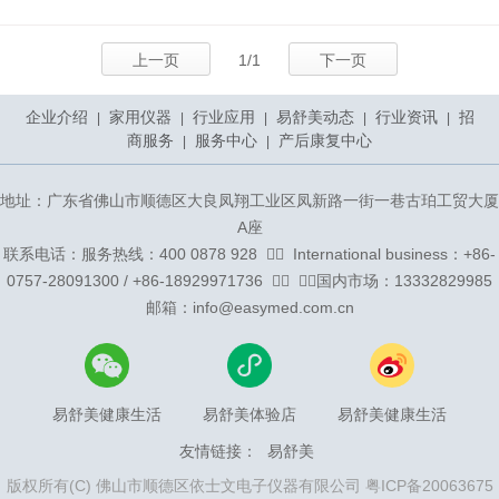
上一页
1/1
下一页
企业介绍
家用仪器
行业应用
易舒美动态
行业资讯
招
|
|
|
|
|
商服务
服务中心
产后康复中心
|
|
地址：广东省佛山市顺德区大良凤翔工业区凤新路一街一巷古珀工贸大厦
A座
联系电话：服务热线：400 0878 928 ᅟᅠ ᅟInternational business：+86-
0757-28091300 / +86-18929971736 ᅟᅠ ᅟᅠ国内市场：13332829985
邮箱：info@easymed.com.cn
易舒美健康生活
易舒美体验店
易舒美健康生活
友情链接：
易舒美
版权所有(C) 佛山市顺德区依士文电子仪器有限公司
粤ICP备20063675