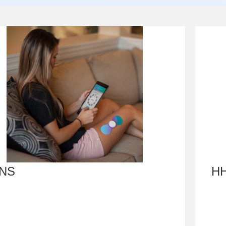
ENS
H