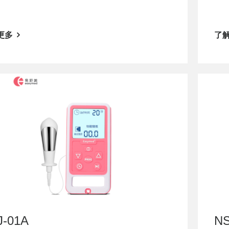
更多
了
J-01A
NS