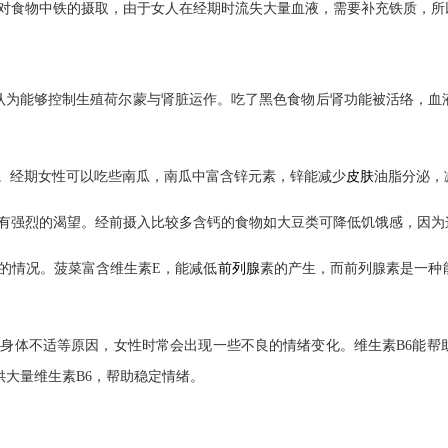
食物中铁的摄取，由于女人在经期时流失大量血液，需要补充铁质，所
认为能够控制生殖荷尔蒙与肾脏运作。吃了黑色食物后肾功能被活络，血
皮肤
经期女性可以吃些南瓜，南瓜中富含锌元素，锌能减少
油脂分泌，
强烈的渴望。经前摄入比较多含钙的食物如大豆类可降低饥饿感，因为
前列腺
的情况。菠菜富含维生素E，能减低
素的产生，而前列腺素是一种
体不适等原因，女性时常会出现一些不良的情绪变化。维生素B6能帮
供大量维生素B6，帮助稳定情绪。