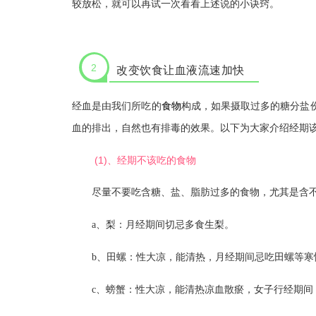
较放松，就可以再试一次看看上述说的小诀窍。
2
改变饮食让血液流速加快
食物
经血是由我们所吃的
构成，如果摄取过多的糖分盐
血的排出，自然也有排毒的效果。以下为大家介绍经期
(1)、经期不该吃的食物
尽量不要吃含糖、盐、脂肪过多的食物，尤其是含不
a、梨：月经期间切忌多食生梨。
b、田螺：性大凉，能清热，月经期间忌吃田螺等寒
c、螃蟹：性大凉，能清热凉血散瘀，女子行经期间