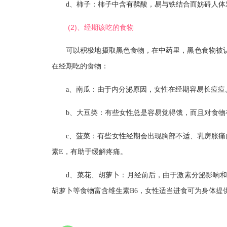
d、柿子：柿子中含有鞣酸，易与铁结合而妨碍人体对
(2)、经期该吃的食物
中药
可以积极地摄取黑色食物，在
里，黑色食物被
在经期吃的食物：
a、南瓜：由于内分泌原因，女性在经期容易长痘痘。
b、大豆类：有些女性总是容易觉得饿，而且对食物有
c、菠菜：有些女性经期会出现胸部不适、乳房胀痛
素E，有助于缓解疼痛。
d、菜花、胡萝卜：月经前后，由于激素分泌影响和身
胡萝卜等食物富含维生素B6，女性适当进食可为身体提