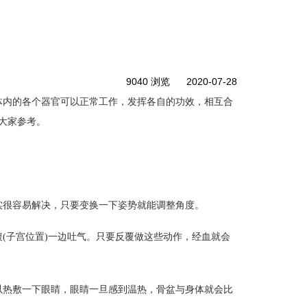
9040 浏览
2020-07-28
功效
体内的各个器官可以正常工作，发挥各自的
，相互合
大家参考。
实很容易解决，只要变换一下姿势就能调整角度。
子宫
(
位置)一边吐气。只要反覆做这些动作，经血就会
眼睛
以热敷一下
，眼睛一旦感到温热，骨盆与身体就会比