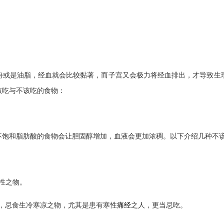
份或是油脂，经血就会比较黏著，而子宫又会极力将经血排出，才导致生理
该吃与不该吃的食物：
饱和脂肪酸的食物会让胆固醇增加，血液会更加浓稠。以下介绍几种不
性之物。
痛经
，忌食生冷寒凉之物，尤其是患有寒性
之人，更当忌吃。