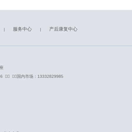
服务中心
产后康复中心
|
|
座
71736 ᅟᅠ ᅟᅠ国内市场：13332829985