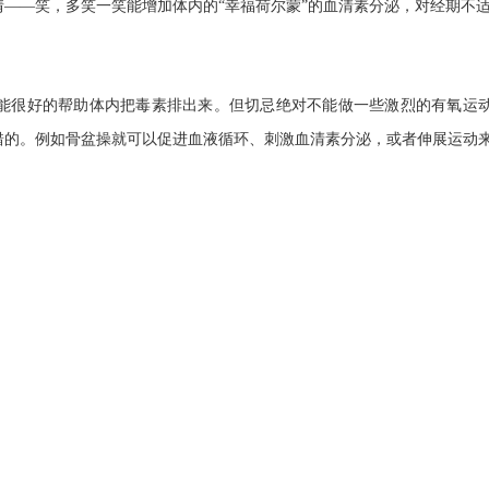
—笑，多笑一笑能增加体内的“幸福荷尔蒙”的血清素分泌，对经期不
很好的帮助体内把毒素排出来。但切忌绝对不能做一些激烈的有氧运动
错的。例如骨盆操就可以促进血液循环、刺激血清素分泌，或者伸展运动