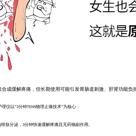
素合成缓解疼痛，但长期使用可能引发胃肠道刺激、肝肾功能负
护理仪
以
分钟
物理止痛技术
为核心：
“3
TENS
”
快速缓解疼痛
内啡肽分泌，
分钟
且无药物副作用。
3