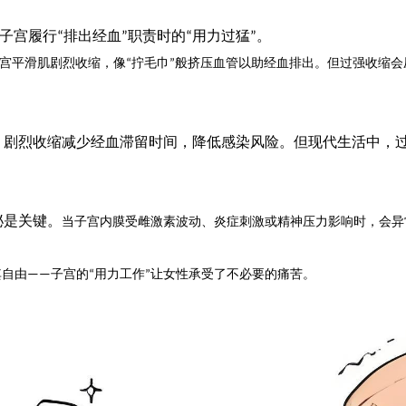
子宫履行
排出经血
职责时的
用力过猛
。
“
”
“
”
宫平滑肌剧烈收缩，像
拧毛巾
般挤压血管以助经血排出。但过强收缩会
“
”
：剧烈收缩减少经血滞留时间，降低感染风险。但现代生活中，
泌是关键。
当子宫内膜受雌激素波动、炎症刺激或精神压力影响时，会异
易舒美
其自由
子宫的
用力工作
让女性承受了不必要的痛苦。
——
“
”