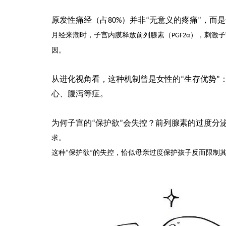
原发性痛经（占
）并非
无意义的疼痛
，而是
80%
“
”
月经来潮时，子宫内膜释放前列腺素（
），刺激子
PGF2α
因。
从进化视角看，这种机制曾是女性的
生存优势
“
”
心、腹泻等症。
为何子宫的
保护欲
会失控？前列腺素的过度分
“
”
求。
这种
保护欲
的失控，恰似母亲过度保护孩子反而限制
“
”