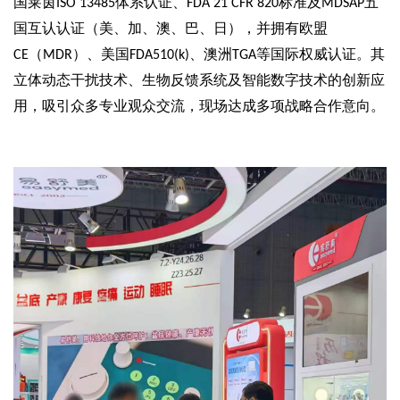
国莱茵
体系认证、
标准及
五
ISO 13485
FDA 21 CFR 820
MDSAP
国互认认证（美、加、澳、巴、日），并拥有欧盟
（
）、美国
、澳洲
等国际权威认证。其
CE
MDR
FDA510(k)
TGA
立体动态干扰技术、生物反馈系统及智能数字技术的创新应
用，吸引众多专业观众交流，现场达成多项战略合作意向。
易舒美