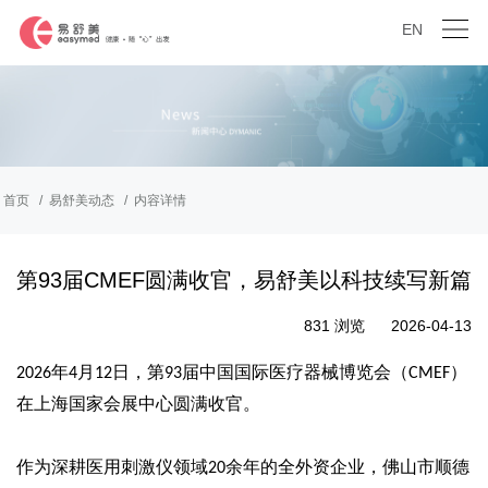
EN
首页
易舒美动态
内容详情
第93届CMEF圆满收官，易舒美以科技续写新篇
831 浏览
2026-04-13
年
月
日，第
届中国国际医疗器械博览会（
）
2026
4
12
93
CMEF
在上海国家会展中心圆满收官。
作为深耕医用刺激仪领域
余年的全外资企业，佛山市顺德
20