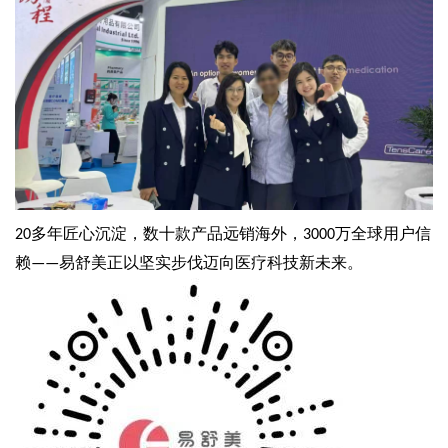
多
年匠心沉淀，数十款产品远销海外，
万全球用户信
20
3000
赖
易舒美正以坚实步伐迈向医疗科技新未来。
易舒美
——