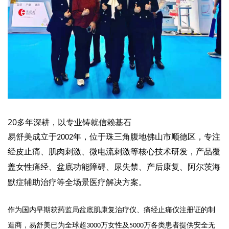
20
年深耕，以专业铸就信赖基石
多
易舒美成立于
年，位于珠三角腹地佛山市顺德区，专注
2002
经皮止痛、肌肉刺激、微电流刺激等核心技术研发，产品覆
阿尔茨海
盖女性痛经、盆底功能障碍、尿失禁、产后康复、
默症
辅助治疗等全场景医疗解决方案。
作为国内早期获药监局盆底肌康复治疗仪、痛经止痛仪注册证的制
造商，易舒美已为全球超
万女性及
万各类患者提供安全无
3000
5000