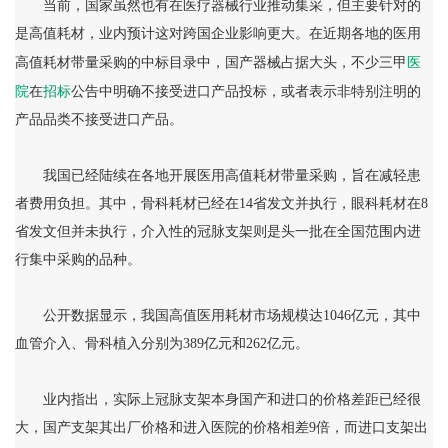
当前，国家虽然也有在医疗器械行业推动集采，但主要针对的
是高值耗材，业内预计这对跨国企业影响更大。在近期各地的医用
医
高值耗材带量采购的中标目录中，国产器械占据大头，不少三甲
院
招标
在
公告中明确不接受进口产品投标，或者表示非特别注明的
产品品类不接受进口产品。
我国已经陆续在各地开展医用高值耗材带量采购，旨在减轻患
者费用负担。其中，骨科耗材已经在14省发文并执行，眼科耗材在8
省发文但并未执行，介入性的冠脉支架则是头一批在全国范围内进
行集中采购的品种。
公开数据显示，我国高值医用耗材市场规模达1046亿元，其中
血管介入、骨科植入分别为389亿元和262亿元。
业内指出，实际上冠脉支架本身国产和进口的价格差距已经很
大，国产支架其出厂价格和进入医院的价格相差9倍，而进口支架出