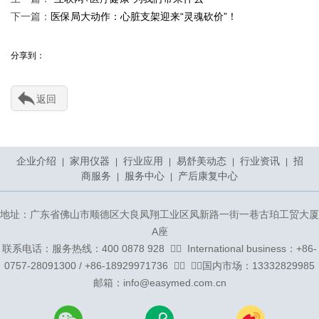
下一篇：
医保局大动作：心脏支架迎来“灵魂砍价”！
分享到：
返回
企业介绍
家用仪器
行业应用
易舒美动态
行业资讯
招
|
|
|
|
|
商服务
服务中心
产后康复中心
|
|
地址：广东省佛山市顺德区大良凤翔工业区凤新路一街一巷古珀工贸大厦
A座
联系电话：服务热线：400 0878 928 ᅟᅠ ᅟInternational business：+86-
0757-28091300 / +86-18929971736 ᅟᅠ ᅟᅠ国内市场：13332829985
邮箱：info@easymed.com.cn